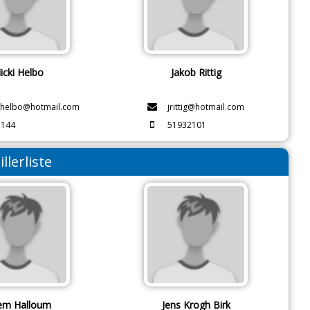
icki Helbo
Jakob Rittig
_helbo@hotmail.com
jrittig@hotmail.com
7144
51932101
illerliste
em Halloum
Jens Krogh Birk