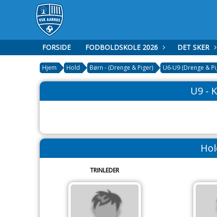
FORSIDE
FODBOLDSKOLE 2026
DET SKER
Hjem
Hold
Børn - (Drenge & Piger)
U6-U9 (Drenge & Pi
U9 - 
Hol
TRINLEDER