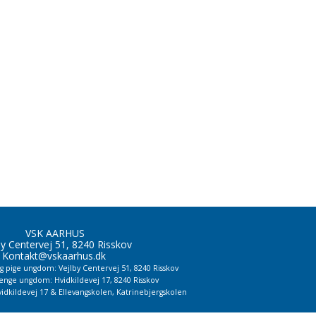
VSK AARHUS
by Centervej 51, 8240 Risskov
Kontakt@vskaarhus.dk
og pige ungdom: Vejlby Centervej 51, 8240 Risskov
renge ungdom: Hvidkildevej 17, 8240 Risskov
vidkildevej 17 & Ellevangskolen,
Katrinebjergskolen