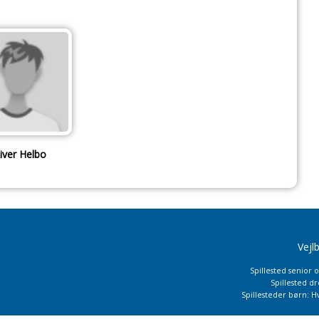
iver Helbo
Vejl
Spillested senior 
Spillested d
Spillesteder børn: H