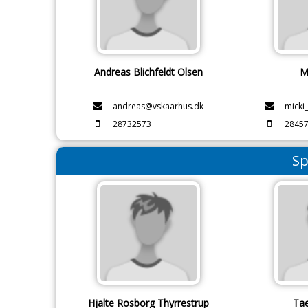
Andreas Blichfeldt Olsen
M
andreas@vskaarhus.dk
micki
28732573
2845
Sp
Hjalte Rosborg Thyrrestrup
Ta