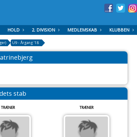
HOLD
2. DIVISION
MEDLEMSKAB
KLUBBEN
ger)
U9 - Årgang '18
Katrinebjerg
dets stab
TRÆNER
TRÆNER