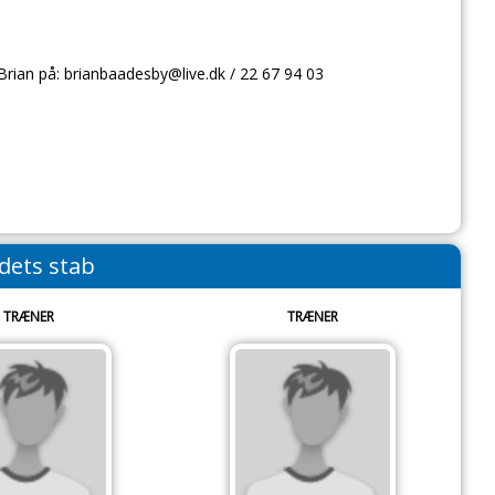
 Brian på: brianbaadesby@live.dk /
22 67 94 03
dets stab
TRÆNER
TRÆNER