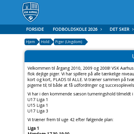
FORSIDE
FODBOLDSKOLE 2026
DET SKER
Hjem
Hold
Piger (Ungdom)
Velkommen til årgang 2010, 2009 og 2008! VSK Aarhus er
flok dejlige piger. Vi har spillere på alle tænkelige niv
kort og kort, PLADS til ALLE. Vi træner sammen på tværs
pigerne til; til både at få udfordringer og succesopleve
Vi har i den kommende sæson turneringshold tilmeldt i
U17 Liga 1
U15 Liga 1
U17 Liga 3
Vi træner frem til uge 42 efter følgende plan:
Liga 1
Mandage 17.30-19.00