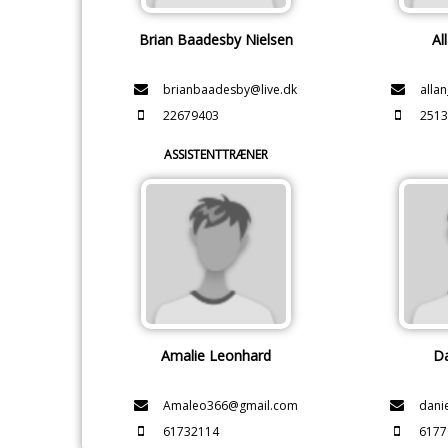
Brian Baadesby Nielsen
Al
brianbaadesby@live.dk
alla
22679403
2513
ASSISTENTTRÆNER
Amalie Leonhard
Da
Amaleo366@gmail.com
dani
61732114
6177