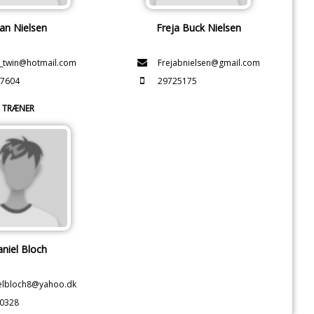
lan Nielsen
Freja Buck Nielsen
n_twin@hotmail.com
Frejabnielsen@gmail.com
7604
29725175
TRÆNER
niel Bloch
elbloch8@yahoo.dk
0328