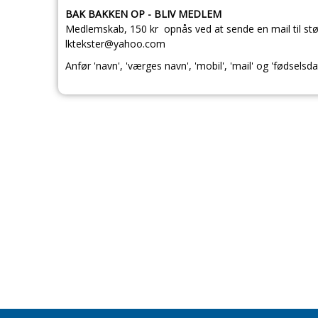
BAK BAKKEN OP - BLIV MEDLEM
Medlemskab, 150 kr opnås ved at sende en mail til stø
lktekster@yahoo.com
Anfør 'navn', 'værges navn', 'mobil', 'mail' og 'fødselsdat