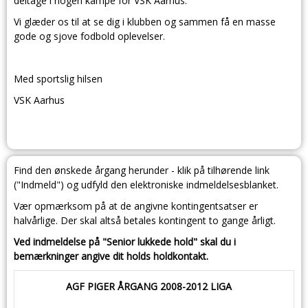
deltage i nogen kampe for VSK Aarhus.
Vi glæder os til at se dig i klubben og sammen få en masse
gode og sjove fodbold oplevelser.
Med sportslig hilsen
VSK Aarhus
Find den ønskede årgang herunder - klik på tilhørende link
("Indmeld") og udfyld den elektroniske indmeldelsesblanket.
Vær opmærksom på at de angivne kontingentsatser er
halvårlige. Der skal altså betales kontingent to gange årligt.
Ved indmeldelse på "Senior lukkede hold" skal du i
bemærkninger angive dit holds holdkontakt.
AGF PIGER ÅRGANG 2008-2012 LIGA