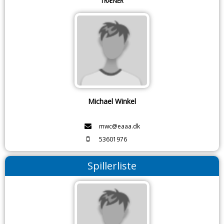
TRÆNER
Michael Winkel
mwc@eaaa.dk
53601976
Spillerliste