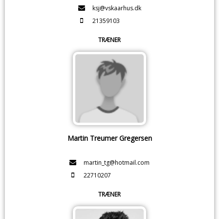
ksj@vskaarhus.dk
21359103
TRÆNER
Martin Treumer Gregersen
martin_tg@hotmail.com
22710207
TRÆNER