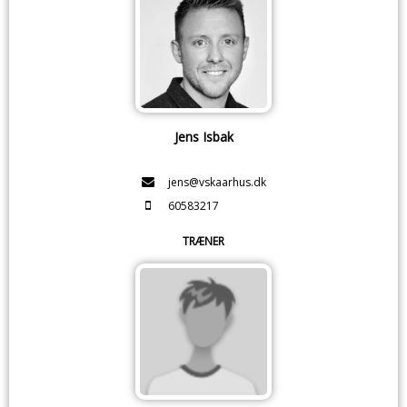
Jens Isbak
jens@vskaarhus.dk
60583217
TRÆNER