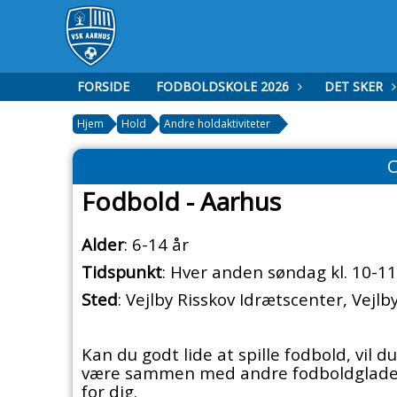
FORSIDE
FODBOLDSKOLE 2026
DET SKER
Hjem
Hold
Andre holdaktiviteter
C
Fodbold - Aarhus
Alder
: 6-14 år
Tidspunkt
: Hver anden søndag kl. 10-11
Sted
: Vejlby Risskov Idrætscenter, Vejl
Kan du godt lide at spille fodbold, vil du
være sammen med andre fodboldglade dr
for dig.