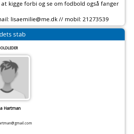
at kigge forbi og se om fodbold også fanger
ail: lisaemilie@me.dk // mobil: 21273539
dets stab
OLDLEDER
sa Hartman
artman@gmail.com