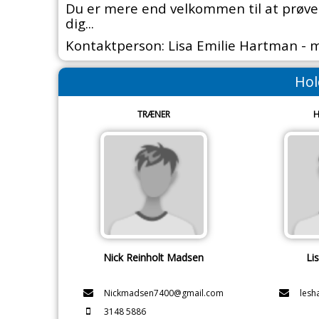
Du er mere end velkommen til at prøve 
dig...
Kontaktperson: Lisa Emilie Hartman - m
Hol
TRÆNER
H
Nick Reinholt Madsen
Li
Nickmadsen7400@gmail.com
lesh
3148 5886