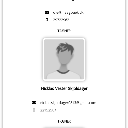
ole@maegbaek.dk
29722962
TRÆNER
Nicklas Vester Skjoldager
nicklasskjoldager0813@gmail.com
22152507
TRÆNER