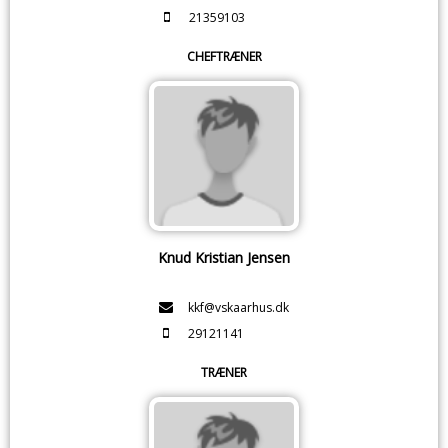
21359103
CHEFTRÆNER
Knud Kristian Jensen
kkf@vskaarhus.dk
29121141
TRÆNER