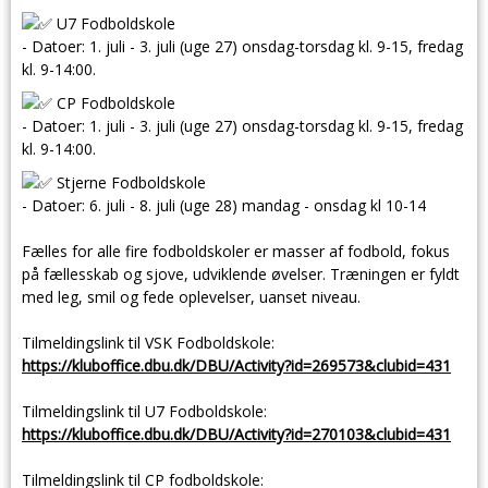
U7 Fodboldskole
-
Datoer: 1. juli - 3. juli (uge 27) onsdag-torsdag kl. 9-15, fredag
kl. 9-14:00.
CP Fodboldskole
-
Datoer: 1. juli - 3. juli (uge 27) onsdag-torsdag kl. 9-15, fredag
kl. 9-14:00.
Stjerne Fodboldskole
- Datoer: 6. juli - 8. juli (uge 28) mandag - onsdag kl 10-14
Fælles for alle fire fodboldskoler er masser af fodbold, fokus
på fællesskab og sjove, udviklende øvelser. Træningen er fyldt
med leg, smil og fede oplevelser, uanset niveau.
Tilmeldingslink til VSK Fodboldskole:
https://kluboffice.dbu.dk/DBU/Activity?id=269573&clubid=431
Tilmeldingslink til U7 Fodboldskole:
https://kluboffice.dbu.dk/DBU/Activity?id=270103&clubid=431
Tilmeldingslink til CP fodboldskole: