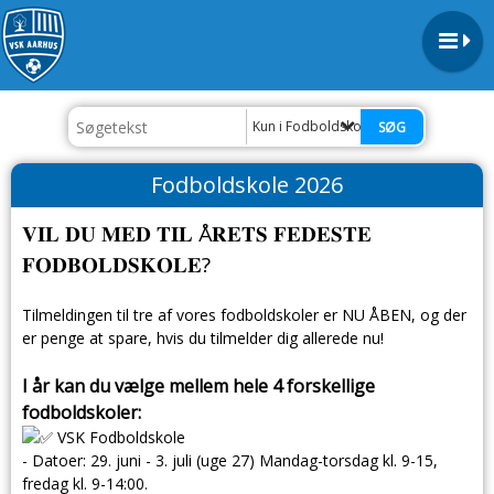
Kun i Fodboldskole 2026
Fodboldskole 2026
𝐕𝐈𝐋 𝐃𝐔 𝐌𝐄𝐃 𝐓𝐈𝐋 Å𝐑𝐄𝐓𝐒 𝐅𝐄𝐃𝐄𝐒𝐓𝐄
𝐅𝐎𝐃𝐁𝐎𝐋𝐃𝐒𝐊𝐎𝐋𝐄?
Tilmeldingen til tre af vores
fodboldskoler er NU ÅBEN, og der
er penge at spare, hvis du tilmelder dig allerede nu!
I år kan du vælge mellem hele 4 forskellige
fodboldskoler:
VSK Fodboldskole
-
Datoer: 29. juni - 3. juli (uge 27) Mandag-torsdag kl. 9-15,
fredag kl. 9-14:00.