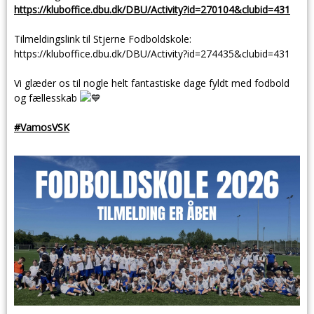
https://kluboffice.dbu.dk/DBU/Activity?id=270104&clubid=431
Tilmeldingslink til Stjerne Fodboldskole:
https://kluboffice.dbu.dk/DBU/Activity?id=274435&clubid=431
Vi glæder os til nogle helt fantastiske dage fyldt med fodbold
og fællesskab
#VamosVSK