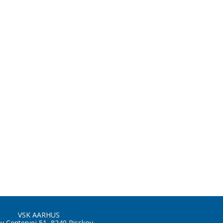
VSK AARHUS
by Centervej 51, 8240 Risskov