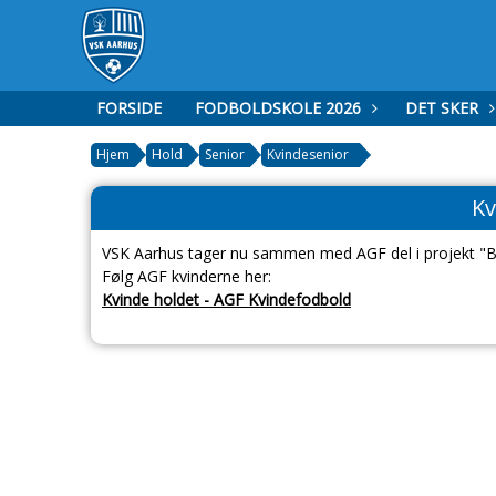
FORSIDE
FODBOLDSKOLE 2026
DET SKER
Hjem
Hold
Senior
Kvindesenior
Kv
VSK Aarhus tager nu sammen med AGF del i projekt "B
Følg AGF kvinderne her:
Kvinde holdet - AGF Kvindefodbold