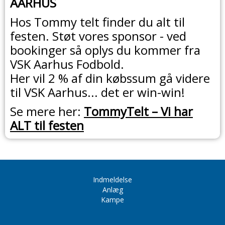
AARHUS
Hos Tommy telt finder du alt til
festen. Støt vores sponsor - ved
bookinger så oplys du kommer fra
VSK Aarhus Fodbold.
Her vil 2 % af din købssum gå videre
til VSK Aarhus... det er win-win!
Se mere her:
TommyTelt – Vi har
ALT til festen
Indmeldelse
Anlæg
Kampe