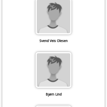
Svend Veis Olesen
Bjørn Lind