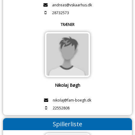
andreas@vskaarhus.dk
28732573
TRÆNER
Nikolaj Bøgh
nikolaj@fam-boegh.dk
22552808
Spillerliste