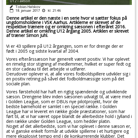
U12 i aktion
Tobias Halskov
18. januar 2017
kl. 21:46
Denne artikel er den næste i en serie hvor vi sætter fokus på
ungdomsholdene i VSK Aarhus. Artiklerne er skrevet af de
respektive trænere og er omkring sæsonen i efteråret 2016.
Denne artikel er omkring U12 årgang 2005. Artiklen er skrevet
af træner Simon Juhl.
Vi er 43 spillere på U12 årgangen, som er for drenge der er
født i 2005 og sidste kvartal af 2004.
Vores efterårssæson har generelt været positiv. Vi har oplevet
en rimelig stor stigning af medlemmer, hvilket er super fedt og
en stor cadeau til det arbejde vi udfører.
Derudover oplever vi, at alle vores fodboldspillere udvikler sig i
en positiv retning på såvel det fodboldmæssige som på det
sociale plan.
Vores førstehold har haft en rigtig spændende og udviklende
sæson. Drengene blev inden sæsonen udvalgt til, at være med
i Golden League, som er DBUs nye pilotprojekt, hvor de
bedste børnehold er samlet i en speciel række. I Golden
League har vi leveret en række gode præstationer, som har
ført til, at vi har været oppe blandt de allerbedste hold i Jylland i
den række under Golden League, som hedder platin.
Noget af det allerbedste, som vi har oplevet i denne sæson er,
at vi ganske enkelt formår at udvikle spillerne i et hurtigere og
mere eksplosivt tempo end i de konkurrerende klubber. Det