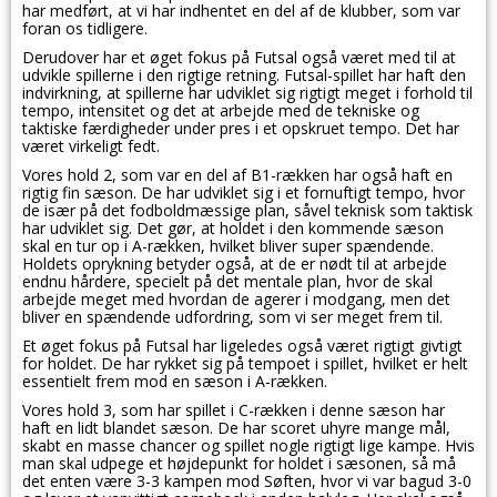
har medført, at vi har indhentet en del af de klubber, som var
foran os tidligere.
Derudover har et øget fokus på Futsal også været med til at
udvikle spillerne i den rigtige retning. Futsal-spillet har haft den
indvirkning, at spillerne har udviklet sig rigtigt meget i forhold til
tempo, intensitet og det at arbejde med de tekniske og
taktiske færdigheder under pres i et opskruet tempo. Det har
været virkeligt fedt.
Vores hold 2, som var en del af B1-rækken har også haft en
rigtig fin sæson. De har udviklet sig i et fornuftigt tempo, hvor
de især på det fodboldmæssige plan, såvel teknisk som taktisk
har udviklet sig. Det gør, at holdet i den kommende sæson
skal en tur op i A-rækken, hvilket bliver super spændende.
Holdets oprykning betyder også, at de er nødt til at arbejde
endnu hårdere, specielt på det mentale plan, hvor de skal
arbejde meget med hvordan de agerer i modgang, men det
bliver en spændende udfordring, som vi ser meget frem til.
Et øget fokus på Futsal har ligeledes også været rigtigt givtigt
for holdet. De har rykket sig på tempoet i spillet, hvilket er helt
essentielt frem mod en sæson i A-rækken.
Vores hold 3, som har spillet i C-rækken i denne sæson har
haft en lidt blandet sæson. De har scoret uhyre mange mål,
skabt en masse chancer og spillet nogle rigtigt lige kampe. Hvis
man skal udpege et højdepunkt for holdet i sæsonen, så må
det enten være 3-3 kampen mod Søften, hvor vi var bagud 3-0