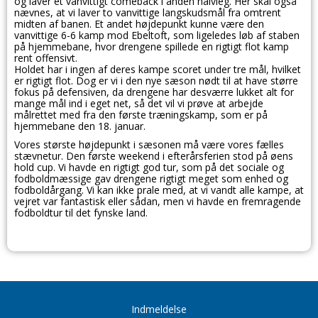
og laver et vanvittigt comeback i anden halvleg. Her skal også
nævnes, at vi laver to vanvittige langskudsmål fra omtrent
midten af banen. Et andet højdepunkt kunne være den
vanvittige 6-6 kamp mod Ebeltoft, som ligeledes løb af staben
på hjemmebane, hvor drengene spillede en rigtigt flot kamp
rent offensivt.
Holdet har i ingen af deres kampe scoret under tre mål, hvilket
er rigtigt flot. Dog er vi i den nye sæson nødt til at have større
fokus på defensiven, da drengene har desværre lukket alt for
mange mål ind i eget net, så det vil vi prøve at arbejde
målrettet med fra den første træningskamp, som er på
hjemmebane den 18. januar.
Vores største højdepunkt i sæsonen må være vores fælles
stævnetur. Den første weekend i efterårsferien stod på øens
hold cup. Vi havde en rigtigt god tur, som på det sociale og
fodboldmæssige gav drengene rigtigt meget som enhed og
fodboldårgang. Vi kan ikke prale med, at vi vandt alle kampe, at
vejret var fantastisk eller sådan, men vi havde en fremragende
fodboldtur til det fynske land.
Indmeldelse