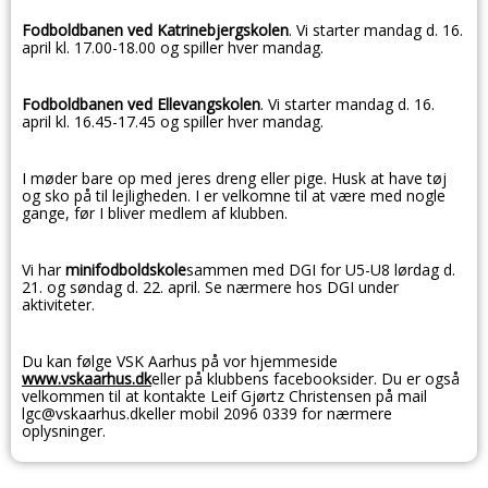
Fodboldbanen ved Katrinebjergskolen
. Vi starter mandag d. 16.
april kl. 17.00-18.00 og spiller hver mandag.
Fodboldbanen ved Ellevangskolen
. Vi starter mandag d. 16.
april kl. 16.45-17.45 og spiller hver mandag.
I møder bare op med jeres dreng eller pige. Husk at have tøj
og sko på til lejligheden. I er velkomne til at være med nogle
gange, før I bliver medlem af klubben.
Vi har
minifodboldskole
sammen med DGI for U5-U8 lørdag d.
21. og søndag d. 22. april. Se nærmere hos DGI under
aktiviteter.
Du kan følge VSK Aarhus på vor hjemmeside
www.vskaarhus.dk
eller på klubbens facebooksider. Du er også
velkommen til at kontakte Leif Gjørtz Christensen på mail
lgc@vskaarhus.dkeller mobil 2096 0339 for nærmere
oplysninger.