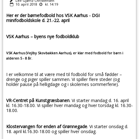
Leif Gjørtz Christensen
10. april 2018
kl. 14:19
Her er der børnefodbold hos VSK Aarhus -
DGI
minifodboldskole d. 21.-22. april
VSK Aarhus – byens nye fodboldklub
VSK Aarhus (Vejlby Skovbakken Aarhus), er klar med fodbold for børn i
alderen 5 - 8 år.
I er velkomne til at være med til fodbold for små fødder –
drenge og piger spiller sammen. Vi spiller flere steder (og
holder pause på helligdage og i skolernes sommerferie).
VR-Centret på Kunstgræsbanen
. Vi starter mandag d. 16. april
kl. 16.30-18.00. Vi spiller hver mandag og hver torsdag kl. 16.30-
18.00.
Klostervangen for enden af Grønnegade
. Vi starter onsdag d.
18. april kl.16.30-18.00 og spiller hver onsdag.