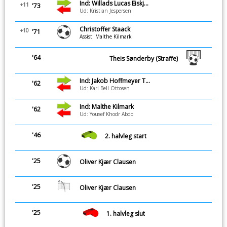
Ind: Willads Lucas Eiskjær Broni
+11
'73
Ud: Kristian Jespersen
Christoffer Staack
+10
'71
Assist: Malthe Kilmark
'64
Theis Sønderby (Straffe)
Ind: Jakob Hoffmeyer Tougård
'62
Ud: Karl Bell Ottosen
Ind: Malthe Kilmark
'62
Ud: Yousef Khodr Abdo
'46
2. halvleg start
'25
Oliver Kjær Clausen
'25
Oliver Kjær Clausen
'25
1. halvleg slut