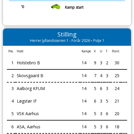
'0
Kamp start
Stilling
Herrer Jyllandsserien 1 - Forår 2026 • Pulje 1
Pos.
Hold
Kampe
V
U
T
Point
1
Holstebro B
14
9
3
2
30
2
Skovsgaard B
14
7
4
3
25
3
Aalborg KFUM
14
5
6
3
24
4
Løgstør IF
14
6
3
5
21
5
VSK Aarhus
14
5
3
6
20
6
ASA, Aarhus
14
5
3
6
18