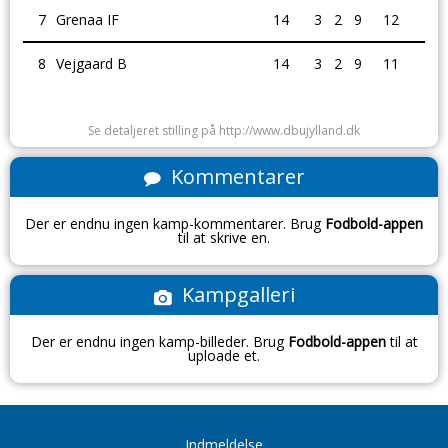
7
Grenaa IF
14
3
2
9
12
8
Vejgaard B
14
3
2
9
11
Se detaljeret stilling på http://www.dbujylland.dk
Kommentarer
Der er endnu ingen kamp-kommentarer. Brug
Fodbold-appen
til at skrive en.
Kampgalleri
Der er endnu ingen kamp-billeder. Brug
Fodbold-appen
til at
uploade et.
Indmeldelse