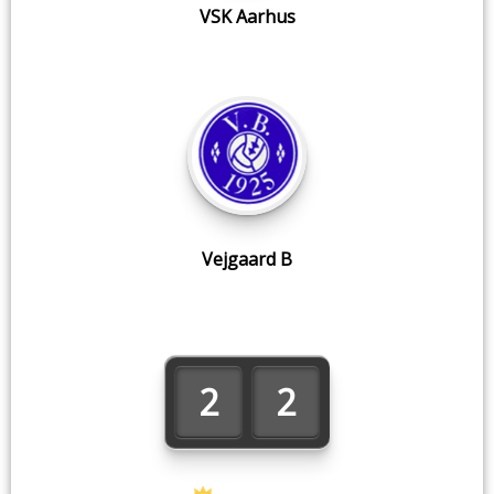
VSK Aarhus
Vejgaard B
2
2