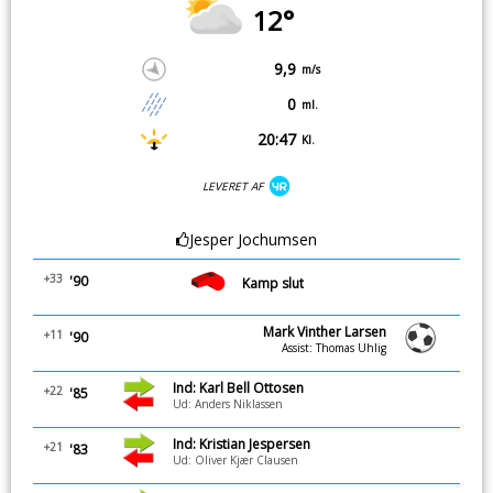
12°
9,9
m/s
0
ml.
20:47
Kl.
LEVERET AF
Jesper Jochumsen
+33
'90
Kamp slut
Mark Vinther Larsen
+11
'90
Assist: Thomas Uhlig
Ind: Karl Bell Ottosen
+22
'85
Ud: Anders Niklassen
Ind: Kristian Jespersen
+21
'83
Ud: Oliver Kjær Clausen